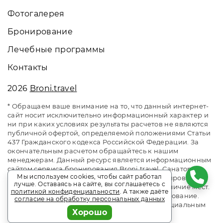
Фотогалерея
Бронирование
Лечебные программы
Контакты
2026
Broni.travel
* Обращаем ваше внимание на то, что данный интернет-
сайт носит исключительно информационный характер и
ни при каких условиях результаты расчетов не являются
публичной офертой, определяемой положениями Статьи
437 Гражданского кодекса Российской Федерации. За
окончательным расчетом обращайтесь к нашим
менеджерам. Данный ресурс является информационным
сайтом сервиса бронирования Broni.travel. Санаторий
Мы используем cookies, чтобы сайт работал
«им. Горького» Кисловодск. Сайт онлайн бронирования
лучше. Оставаясь на сайте, вы соглашаетесь с
номеров. Актуальные цены, прайс-листы и наличие мест.
политикой конфиденциальности
. А также даёте
Акции и спецпредложения. Выгодное бронирование.
согласие на обработку персональных данных
Индивидуальный менеджер. Не является официальным
Хорошо
сайтом объекта размещения.