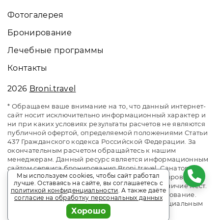
Фотогалерея
Бронирование
Лечебные программы
Контакты
2026
Broni.travel
* Обращаем ваше внимание на то, что данный интернет-
сайт носит исключительно информационный характер и
ни при каких условиях результаты расчетов не являются
публичной офертой, определяемой положениями Статьи
437 Гражданского кодекса Российской Федерации. За
окончательным расчетом обращайтесь к нашим
менеджерам. Данный ресурс является информационным
сайтом сервиса бронирования Broni.travel. Санаторий
Мы используем cookies, чтобы сайт работал
«им. Горького» Кисловодск. Сайт онлайн бронирования
лучше. Оставаясь на сайте, вы соглашаетесь с
номеров. Актуальные цены, прайс-листы и наличие мест.
политикой конфиденциальности
. А также даёте
Акции и спецпредложения. Выгодное бронирование.
согласие на обработку персональных данных
Индивидуальный менеджер. Не является официальным
Хорошо
сайтом объекта размещения.