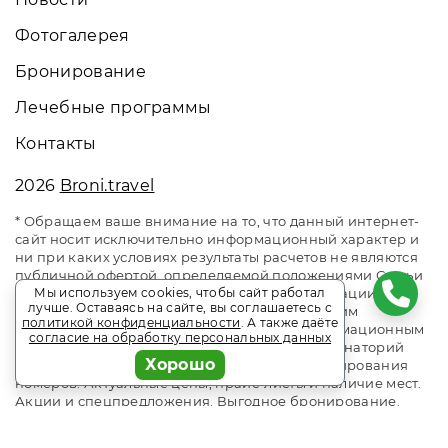
Фотогалерея
Бронирование
Лечебные программы
Контакты
2026
Broni.travel
* Обращаем ваше внимание на то, что данный интернет-
сайт носит исключительно информационный характер и
ни при каких условиях результаты расчетов не являются
публичной офертой, определяемой положениями Статьи
437 Гражданского кодекса Российской Федерации. За
Мы используем cookies, чтобы сайт работал
лучше. Оставаясь на сайте, вы соглашаетесь с
окончательным расчетом обращайтесь к нашим
политикой конфиденциальности
. А также даёте
менеджерам. Данный ресурс является информационным
согласие на обработку персональных данных
сайтом сервиса бронирования Broni.travel. Санаторий
Хорошо
«им. Горького» Кисловодск. Сайт онлайн бронирования
номеров. Актуальные цены, прайс-листы и наличие мест.
Акции и спецпредложения. Выгодное бронирование.
Индивидуальный менеджер. Не является официальным
сайтом объекта размещения.